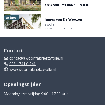
€884.500 - €1.064.500
v.o.n.
Actueel
James van De Weezen
Zwolle
30
(2 beschikbaar)
98-184m²
€595.000 - €1.065.000
v.o.n.
Contact
Actueel
Linthof
contact@woonfabriekzwolle.nl
Zwolle
038 - 741 0 741
46 woningen
www.woonfabriekzwolle.nl
€324.225 - €890.000
v.o.n.
Openingstijden
Maandag t/m vrijdag 9:00 - 17:30 uur
Actueel
Parkvilla's Nieuw Harculo
Zwolle