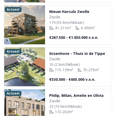
Actueel
Nieuw Harculo Zwolle
Zwolle
174
(55 beschikbaar)
41-211m²
0-456m²
€267.500 - €1.050.000
v.o.n.
Actueel
Groenhove - Thuis in de Tippe
Zwolle
16
(2 beschikbaar)
115-139m²
70-275m²
€530.000 - €605.000
v.o.n.
Actueel
Philip, Milan, Amelie en Olivia
Zwolle
23
(10 beschikbaar)
172-202m²