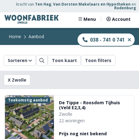
kracht
van
Ten Hag
,
Van Dorsten Makelaars en Hypotheken
en
Rodenburg
Menu
Account
Home
Aanbod
038 - 741 0 741
Sorteren
Toon kaart
Toon filters
X Zwolle
Toekomstig aanbod
De Tippe - Roosdom Tijhuis
(Veld E2,3,4)
Zwolle
22 woningen
Prijs nog niet bekend